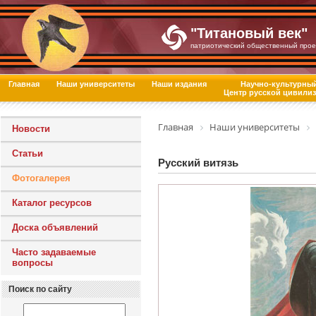
"Титановый век"
патриотический общественный прое
Главная
Наши университеты
Наши издания
Научно-культурны
Центр русской цивили
Главная
Наши университеты
Новости
Статьи
Русский витязь
Фотогалерея
Каталог ресурсов
Доска объявлений
Часто задаваемые
вопросы
Поиск по сайту