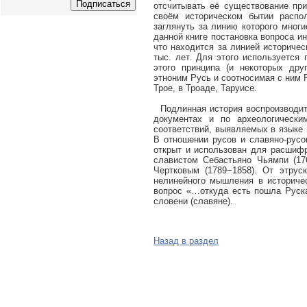
отсчитывать её существование при
своём историческом бытии распол
заглянуть за линию которого мног
данной книге постановка вопроса ин
что находится за линией историческ
тыс. лет. Для этого используется
этого принципа (и некоторых дру
этноним Русь и соотносимая с ним 
Трое, в Троаде, Таруисе.
Подлинная история воспроизводитс
документах и по археологически
соответствий, выявляемых в языке
В отношении русов и славяно-русо
открыт и использован для расшифр
славистом Себастьяно Чьямпи (17
Чертковым (1789−1858). От этруск
нелинейного мышления в историчес
вопрос «…откуда есть пошла Руска
словени (славяне).
Назад в раздел