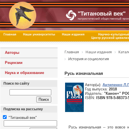
"Титановый век"
патриотический общественный прое
Главная
Наши университеты
Наши издания
Научно-культурны
Центр русской цивили
Главная
Наши издания
Катал
Авторы
История и социология
Рецензии
Наука и образование
Русь изначальная
Поиск по сайту
Автор(ы):
Антипенко Л.Г
Год выпуска:
2018
Издатель:
"Канон+" РО
ISBN:
ISBN 978-5-88373-
Подписка на рассылку
"Титановый век"
Русь изначальная -- это вовсе н