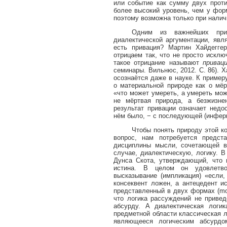
или событие как сумму двух проти
более высокий уровень, чем у фор
поэтому возможна только при нали
Одним из важнейших при
диалектической аргументации, явл
есть привация? Мартин Хайдегге
отрицаем так, что не просто исклю
такое отрицание называют
привац
семинары. Вильнюс, 2012. С. 86). Х
осознаётся даже в науке. К примеру
о материальной природе как о мё
«что может умереть, а умереть мож
не мёртвая природа, а безжизне
результат привации означает недос
нём было, − с последующей (инферн
Чтобы понять природу этой к
вопрос, нам потребуется предст
дисциплины мысли, сочетающей в
случае, диалектическую, логику. 
Дунса Скота, утверждающий, что 
истина. В целом он удовлетво
высказывание (импликация) «если,
консеквент ложен, а антецедент и
представленный в двух формах (
m
что логика рассуждений не привед
абсурду. А диалектическая логик
предметной области классическая л
являющееся логическим абсурдом