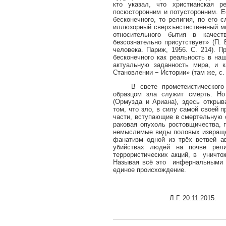
кто указал, что христианская р
посюсторонним и потусторонним. Е
бесконечного, то религия, по его 
иллюзорный сверхъестественный ми
относительного бытия в качес
безсознательно присутствует» (П.
человека. Париж, 1956. С. 214). 
бесконечного как реальность в н
актуальную заданность мира, и к
Становлении − Истории» (там же, с.
В свете прометеистическог
образцом зла служит смерть. Но
(Ормузда и Ариана), здесь открыв
том, что зло, в силу самой своей 
части, вступающие в смертельную с
раковая опухоль ростовщичества, 
немыслимые виды половых извращен
фанатизм одной из трёх ветвей а
убийствах людей на почве рели
террористических акций, в
уничто
Называя всё это
инфернальными
единое происхождение.
Л.Г. 20.11.2015.