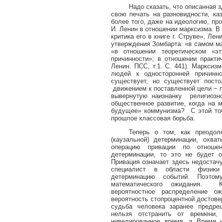
Надо сказать, что описанная 
свою печать на разновидности, ка
более того, даже на идеологию, п
И. Ленин в отношении марксизма. В
критика его в книге г. Струве», Ле
утверждения Зомбарта: «в самом мар
«в отношении теоретическом «эт
причинности»; в отношении практи
Ленин. ПСС, т.1. С. 441). Марксиз
людей к односторонней причинно
существует, но существует пост
движением к поставленной цели − 
вывернутую наизнанку
религиозн
общественное развитие, когда на 
будущее» коммунизма?
С этой то
прошлое классовая борьба.
Теперь о том, как преодол
(каузальной) детерминации, охв
операцию привации по отношен
детерминации, то это не будет о
Привация означает здесь недоста
специалист в области физик
детерминацию событий. Поэт
математического ожидания.
вероятностное распределение 
вероятность стопроцентной достов
судьба человека заранее предре
нельзя отстранить от времени
нивелированное время, а Время и