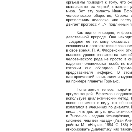
организмы приводит к тому, что о
оказываются за чертой, отметающ
мира. Вот эту область Иван Еф
человеческое общество, Стрела
проявлениям человека, «по всем
двигает прогресс <...>, подлинный п
Как видно, инферно, инферна
девственной природе. Она находи
создают её те, кому оказалась
сознанием в соответствии с законом
в своё время, П. А. Флоренский, от
высшего уровня развития на нижни
человеческого рода не просто в си
падения человеческая особь не мо
которым она обладала. Стремл
представителя инферно. В это
олигархический капитализм и мура
на примере планеты Торманс.
Попытаемся теперь подойт
аргументацией. Ефремов неоднокра
использует диалектический метод. В
вовсе не имеет в виду тот её опо
излагался в учебниках по диамату.
писал, что достигнуть диалектичес
и Энгельса - задача безнадёжная,
сложнее, чем век назад» (Иван Ан
работы. М.: «Наука», 1994. С. 186).
игнорировать диалектику как тако