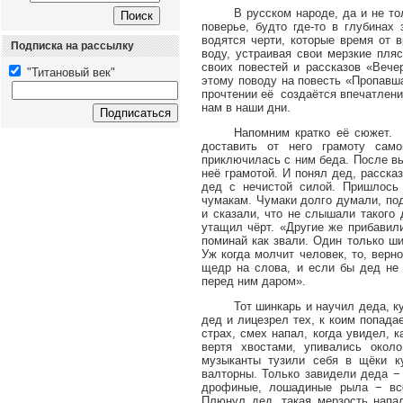
В русском народе, да и не то
поверье, будто где-то в глубинах
водятся черти, которые время от 
Подписка на рассылку
воду, устраивая свои мерзкие пля
своих повестей и рассказов «Вече
"Титановый век"
этому поводу на повесть «Пропавш
прочтении её
создаётся впечатлени
нам в наши дни.
Напомним кратко её сюжет.
доставить от него грамоту само
приключилась с ним беда. После вы
неё грамотой. И понял дед, расска
дед с нечистой силой. Пришлось
чумакам. Чумаки долго думали, по
и сказали, что не слышали такого
утащил чёрт. «Другие же прибавили
поминай как звали. Один только ши
Уж когда молчит человек, то, верн
щедр на слова, и если бы дед не 
перед ним даром».
Тот шинкарь и научил деда, к
дед и лицезрел тех, к коим попада
страх, смех напал, когда увидел, 
вертя хвостами, упивались окол
музыканты тузили себя в щёки к
валторны. Только завидели деда −
дрофиные, лошадиные рыла − все
Плюнул дед, такая мерзость напал