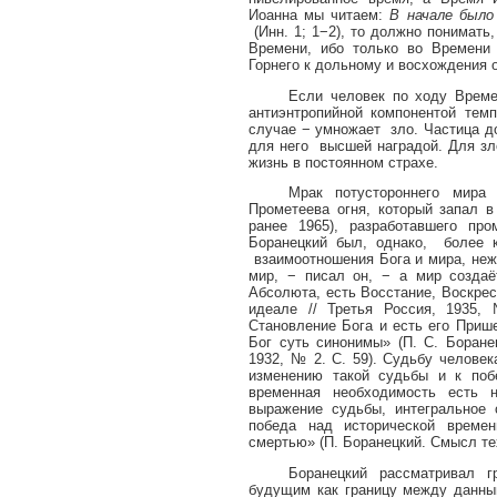
Иоанна мы читаем:
В начале было
(Инн. 1; 1−2), то должно понимать
Времени, ибо только во Времени
Горнего к дольному и восхождения о
Если человек по ходу Време
антиэнтропийной компонентой темп
случае − умножает
зло. Частица д
для него
высшей наградой. Для зл
жизнь в постоянном страхе.
Мрак потустороннего мира
Прометеева огня, который запал 
ранее 1965), разработавшего пром
Боранецкий был, однако,
более 
взаимоотношения Бога и мира, неж
мир, − писал он, − а мир создаё
Абсолюта, есть Восстание, Воскре
идеале // Третья Россия, 1935
Становление Бога и есть его Приш
Бог суть синонимы» (П. С. Боране
1932, № 2. С. 59). Судьбу человек
изменению такой судьбы и к поб
временная необходимость есть 
выражение судьбы, интегральное 
победа над исторической време
смертью» (П. Боранецкий. Смысл техн
Боранецкий рассматривал 
будущим как границу между данны