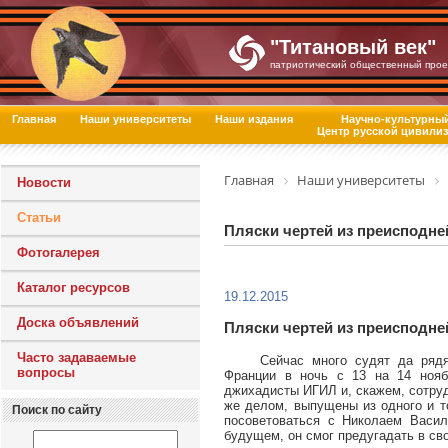
"Титановый век"
патриотический общественный прое
Главная
Наши университеты
Наши издания
Научно-культурны
Центр русской цивили
Главная
Наши университеты
Новости
Статьи
Пляски чертей из преисподне
Фотогалерея
Каталог ресурсов
19.12.2015
Доска объявлений
Пляски чертей из преисподне
Часто задаваемые
Сейчас много судят да ряд
вопросы
Франции в ночь с 13 на 14 нояб
джихадисты ИГИЛ и, скажем, сотру
же делом, выпущены из одного и т
Поиск по сайту
посоветоваться с Николаем Василь
будущем, он смог предугадать в св