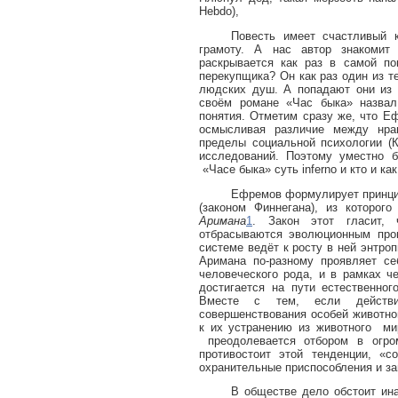
Hebdo
),
Повесть имеет счастливый к
грамоту. А нас автор знакомит
раскрывается как раз в самой по
перекупщика? Он как раз один из те
людских душ. А попадают они из 
своём романе «Час быка» назва
понятия. Отметим сразу же, что Е
осмысливая различие между нра
пределы социальной психологии (К.
исследований. Поэтому уместно б
«Часе быка» суть
inferno
и кто и ка
Ефремов формулирует принци
(законом Финнегана), из которог
Аримана
1
. Закон этот гласит,
отбрасываются эволюционным про
системе ведёт к росту в ней энтро
Аримана по-разному проявляет с
человеческого рода, и в рамках ч
достигается на пути естественног
Вместе с тем, если действи
совершенствования особей животног
к их устранению из животного
ми
преодолевается отбором в огро
противостоит этой тенденции, «с
охранительные приспособления и за
В обществе дело обстоит ин