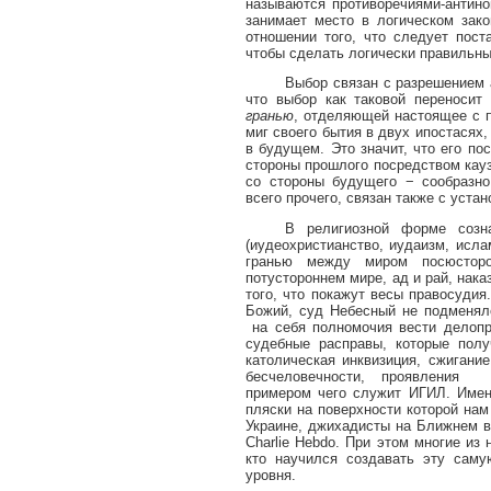
называются противоречиями-антино
занимает место в логическом зако
отношении того, что следует пост
чтобы сделать логически правильны
Выбор связан с разрешением а
что выбор как таковой переносит
гранью
, отделяющей настоящее с 
миг своего бытия в двух ипостасях,
в будущем. Это значит, что его по
стороны прошлого посредством кауз
со стороны будущего − сообразно
всего прочего, связан также с устан
В религиозной форме созн
(иудеохристианство, иудаизм, исл
гранью между миром посюстор
потустороннем мире, ад и рай, нака
того, что покажут весы правосуди
Божий, суд Небесный не подменял
на себя полномочия вести делопр
судебные расправы, которые пол
католическая инквизиция, сжигани
бесчеловечности, проявления
примером чего служит ИГИЛ. Имен
пляски на поверхности которой нам
Украине, джихадисты на Ближнем в
Charlie
Hebdo
. При этом многие из
кто научился создавать эту сам
уровня.