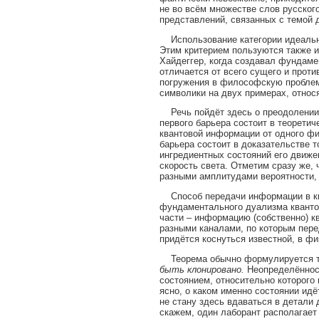
не во всём множестве слов русского
представлений, связанных с темой д
Использование категории идеальног
Этим критерием пользуются также 
Хайдеггер, когда создавал фундам
отличается от всего сущего и прот
погружения в философскую проблем
символики на двух примерах, относ
Речь пойдёт здесь о преодолении,
первого барьера состоит в теорети
квантовой информации от одного физ
барьера состоит в доказательстве 
ингредиентных состояний его движе
скорость света. Отметим сразу же,
разными амплитудами вероятности, ч
Способ передачи информации в ква
фундаментального дуализма кванто
части – информацию (собственно) 
разными каналами, по которым перед
придётся коснуться известной, в ф
Теорема обычно формулируется 
быть клонировано.
Неопределённост
состоянием, относительно которого
ясно, о каком именно состоянии идё
не стану здесь вдаваться в детали
скажем, один лаборант располагает