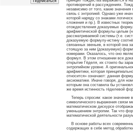
принцип тождества выражается в на
противоречий в рассуждениях. Тожд
независимо от того, какие значения
связь с энтропией. Однако уже ина
которой наряду со знаками логичес
сложения и пр.). В известных теор
отождествления доказуемых формул
арифметической формулы целым (на
рассматриваемой системы (т.е. сис
доказуемую формулу-истину соотнёс
связанных звеньев, в которой она 
стоящую за ним (доказуемую) форм
номерами. Оказалось, что оно явля
формул. В этом отношении все док
открытие Гёделя, их стоило бы зар
энтропийном уровне. А оригинально
арифметики, которая принципиально
относится» означают: данная форму
аксиоматике. Иначе говоря, для но
которым она составила бы установл
же время истинность гёделевой фо
Теперь спросим: какое значение в
символического выражения связи ме
математическом дискурсе отображае
уменьшением энтропии. Так что фор
математической деятельности разу
В основе работы всех современных
содержащих в себе метод обработк