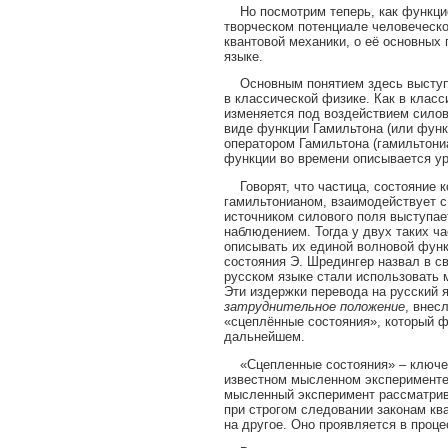
Но посмотрим теперь, как функцио
творческом потенциале человеческо
квантовой механики, о её основных
языке.
Основным понятием здесь выступае
в классической физике. Как в класс
изменяется под воздействием силов
виде функции Гамильтона (или функ
оператором Гамильтона (гамильтони
функции во времени описывается у
Говорят, что частица, состояние к
гамильтонианом, взаимодействует с
источником силового поля выступает
наблюдением. Тогда у двух таких ч
описывать их единой волновой функц
состояния Э. Шредингер назвал в св
русском языке стали использовать 
Эти издержки перевода на русский я
затруднительное положение
, внес
«сцеплённые состояния», который ф
дальнейшем.
«Сцепленные состояния» – ключево
известном мысленном эксперименте
мысленный эксперимент рассматрива
при строгом следовании законам кв
на другое. Оно проявляется в проце