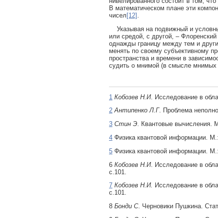
нивелированного состоит в том, что
В математическом плане эти компо
чисел
[12]
.
Указывая на подвижный и условный
или средой, с другой, – Флоренски
однажды границу между тем и други
менять по своему субъективному про
пространства и времени в зависимо
судить о мнимой (в смысле мнимых 
1
Кобозев Н.И
. Исследование в обл
2
Антипенко Л.Г
. Проблема неполно
3
Стин Э
. Квантовые вычисления. 
4
Физика квантовой информации. М.:
5
Физика квантовой информации. М.: 
6
Кобозев Н.И
. Исследование в обл
с.101.
7
Кобозев Н.И.
Исследование в обла
с.101.
8
Бонди С
. Черновики Пушкина. Стат