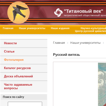
"Титановый век"
патриотический общественный прое
Главная
Наши университеты
Наши издания
Научно-культурны
Центр русской цивили
Главная
Наши университеты
Новости
Статьи
Русский витязь
Фотогалерея
Каталог ресурсов
Доска объявлений
Часто задаваемые
вопросы
Поиск по сайту